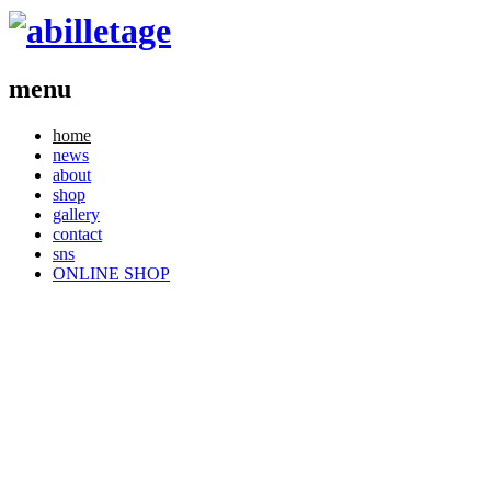
menu
コ
home
news
ン
about
テ
shop
ン
gallery
ツ
contact
へ
sns
ス
ONLINE SHOP
キ
ッ
プ